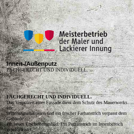
Innen-/Außenputz
FACHGERECHT UND INDIVIDUELL.
FACHGERECHT UND INDIVIDUELL.
Das Verputzen einer Fassade dient dem Schutz des Mauerwerks
vor
Witterungseinflüssen und ein frischer Farbanstrich verpasst dem
Gebäude
ein neues Erscheinungsbild. Ein Putzanstrich im Innenbereich
gewährleistet