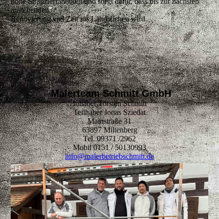
hohe Strapzierfähigkeit und sorgt dafür, dass bis zur nächsten
anstehenden
Renovierung viel Zeit ins Land ziehen wird.
Malerteam Schmitt GmbH
Inhaber Torsten Schmitt
Teilhaber Jonas Sziedat
Mainstraße 31
63897 Miltenberg
Tel. 09371 /2962
Mobil 0151 / 50130993
info@malerbetriebschmitt.de