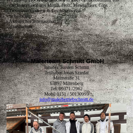
- Deckensysteme aus Metall, Holz, Mineralfaser, Gips
- Trennwandsysteme in Leichtbauweise
- Schallschutz
- Akustischer Innenausbau
- Brandschutz
Malerteam Schmitt GmbH
Inhaber Torsten Schmitt
Teilhaber Jonas Sziedat
Mainstraße 31
63897 Miltenberg
Tel. 09371 /2962
Mobil 0151 / 50130993
info@malerbetriebschmitt.de