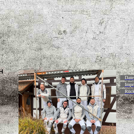
H
Date
Impr
Rück