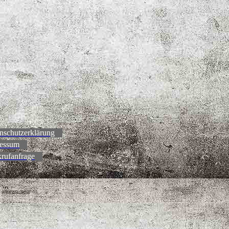
nschutzerklärung
essum
rufanfrage