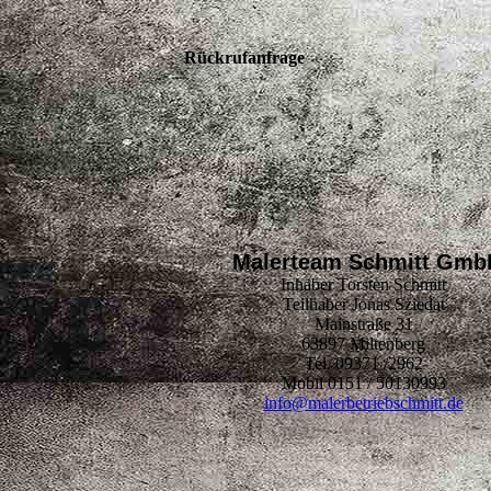
Rückrufanfrage
Malerteam Schmitt Gmb
Inhaber Torsten Schmitt
Teilhaber Jonas Sziedat
Mainstraße 31
63897 Miltenberg
Tel. 09371 /2962
Mobil 0151 / 50130993
info@malerbetriebschmitt.de