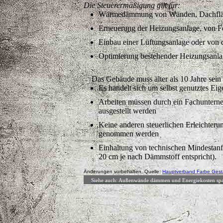
Die Steuerermäßigung gilt für:
Wärmedämmung von Wänden, Dachflä
Erneuerung der Heizungsanlage, von F
Einbau einer Lüftungsanlage oder von 
Optimierung bestehender Heizungsanlagen
Das Gebäude muss älter als 10 Jahre sein
Es handelt sich um selbst genutztes Ei
Arbeiten müssen durch ein Fachuntern
ausgestellt werden
Keine anderen steuerlichen Erleichter
genommen werden
Einhaltung von technischen Mindesta
20 cm je nach Dämmstoff entspricht).
Änderungen vorbehalten. Quelle:
Hauptverband Farbe Gesta
Siehe auch: Außenwände dämmen und Energiekosten sp