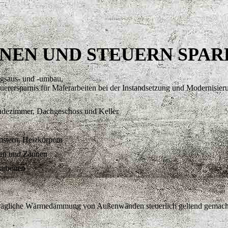
EN UND STEUERN SPAR
saus- und -umbau,
euerersparnis für Malerarbeiten bei der Instandsetzung und Modernisier
ezimmer, Dachgeschoss und Keller
nstern, Heizkörpern
gen und Zäunen
rbeiten
rägliche Wärmedämmung von Außenwänden steuerlich geltend gemacht 