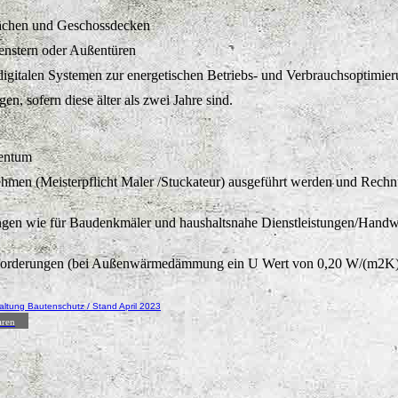
chen und Geschossdecken
enstern oder Außentüren
digitalen Systemen zur energetischen Betriebs- und Verbrauchsoptimie
, sofern diese älter als zwei Jahre sind.
gentum
ehmen (Meisterpflicht Maler /Stuckateur) ausgeführt werden und Rec
ungen wie für Baudenkmäler und haushaltsnahe Dienstleistungen/Handwe
nforderungen (bei Außenwärmedämmung ein U Wert von 0,20 W/(m2K),
ltung Bautenschutz / Stand April 2023
aren