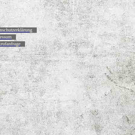
nschutzerklärung
essum
rufanfrage