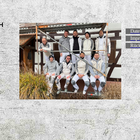
H
Date
Impr
Rück