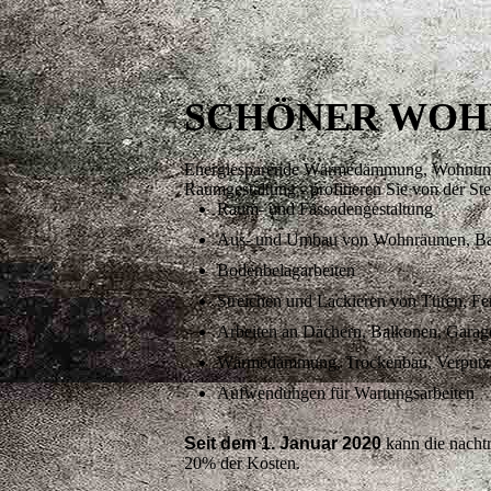
SCHÖNER WOHN
Energiesparende Wärmedämmung, Wohnung
Raumgestaltung - profitieren Sie von der St
Raum- und Fassadengestaltung
Aus- und Umbau von Wohnräumen, Bad
Bodenbelagarbeiten
Streichen und Lackieren von Türen, Fe
Arbeiten an Dächern, Balkonen, Gara
Wärmedämmung, Trockenbau, Verputza
Aufwendungen für Wartungsarbeiten
Seit dem 1. Januar 2020
kann die nacht
20% der Kosten.