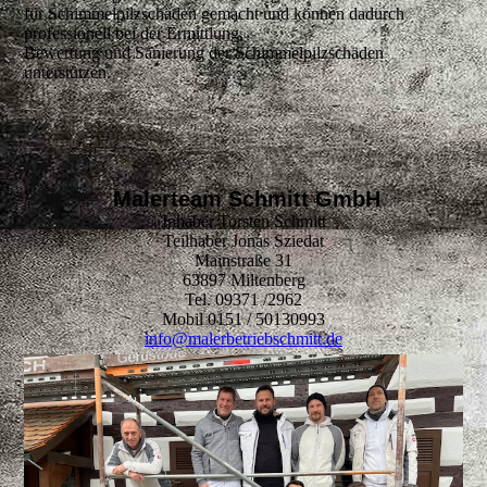
für Schimmelpilzschäden gemacht und können dadurch
professionell bei der Ermittlung,
Bewertung und Sanierung der Schimmelpilzschäden
unterstützen.
Malerteam Schmitt GmbH
Inhaber Torsten Schmitt
Teilhaber Jonas Sziedat
Mainstraße 31
63897 Miltenberg
Tel. 09371 /2962
Mobil 0151 / 50130993
info@malerbetriebschmitt.de